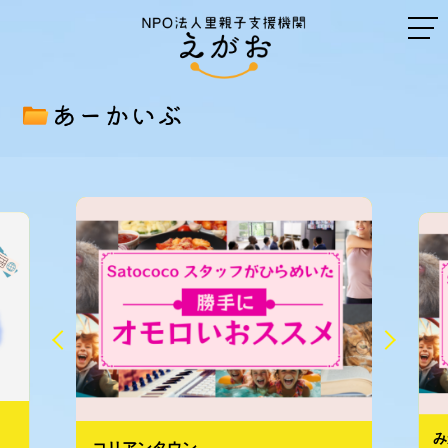
あーかいぶ
み
コリアンタウン