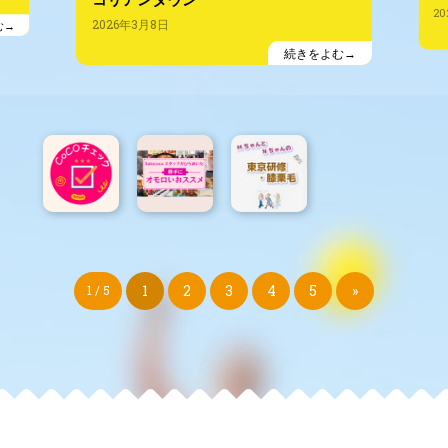
20
2026年3月8日
む
続きをよむ
1
2
3
4
5
»
1 / 5